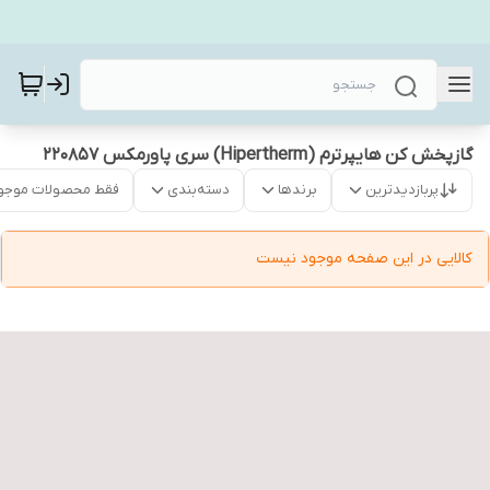
گازپخش کن هایپرترم (Hipertherm) سری پاورمکس 220857
پربازدیدترین
برندها
دسته‌بندی
فقط محصولات موجو
کالایی در این صفحه موجود نیست