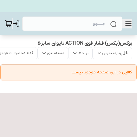
بوکس(بکس) فشار قوی ACTION تایوان سایز5
پربازدیدترین
برندها
دسته‌بندی
فقط محصولات موجو
کالایی در این صفحه موجود نیست